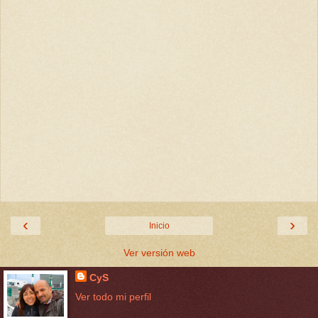
‹
›
Inicio
Ver versión web
CyS
Ver todo mi perfil