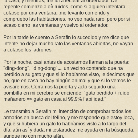
la casa, y mientras, me fuí a teclear al ordenador. De
repente comienzo a oír ruidos, como si alguien intentara
colarse por una ventana...me levanto corriendo y
compruebo las habitaciones, no veo nada raro, pero por si
acaso cierro las ventanas y vuelvo al ordenador.
Por la tarde le cuento a Serafín lo sucedido y me dice que
intente no dejar mucho rato las ventanas abiertas, no vayan
a colarse los ladrones.
Por la noche, casi antes de acostarnos llaman a la puerta:
"ding-dong", "ding-dong".... un vecino contando que ha
perdido a su gato y que si lo habíamos visto, le decimos que
no, que en casa no hay ningún animal y que si lo vemos le
avisaremos. Cerramos la puerta y acto seguido una
bombilla en mi cerebro se enciende: "gato perdido + ruido
mañanero => gato en casa al 99.9% fiabilidad."
Le transmito a Serafín mi intención de comprobar todos los
armarios en busca del felino, y me responde que estoy loca,
y que si hubiera un gato lo habríamos visto a lo largo del
día, aún así y dada mi testarudez me ayuda en la búsqueda,
aunque no con mucho afán.