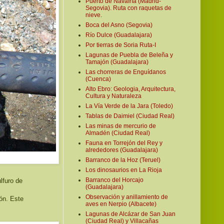
Puerto de Navafría (Madrid-
Segovia). Ruta con raquetas de
nieve.
Boca del Asno (Segovia)
Río Dulce (Guadalajara)
Por tierras de Soria Ruta-I
Lagunas de Puebla de Beleña y
Tamajón (Guadalajara)
Las chorreras de Enguídanos
(Cuenca)
Alto Ebro: Geologia, Arquitectura,
Cultura y Naturaleza
La Vía Verde de la Jara (Toledo)
Tablas de Daimiel (Ciudad Real)
Las minas de mercurio de
Almadén (Ciudad Real)
Fauna en Torrejón del Rey y
alrededores (Guadalajara)
Barranco de la Hoz (Teruel)
Los dinosaurios en La Rioja
Barranco del Horcajo
lfuro de
(Guadalajara)
Observación y anillamiento de
lón. Este
aves en Nerpio (Albacete)
Lagunas de Alcázar de San Juan
(Ciudad Real) y Villacañas