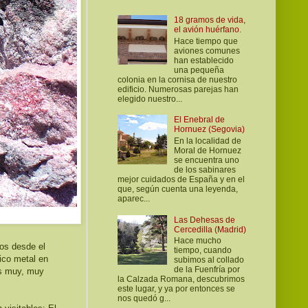
18 gramos de vida,
el avión huérfano.
Hace tiempo que
aviones comunes
han establecido
una pequeña
colonia en la cornisa de nuestro
edificio. Numerosas parejas han
elegido nuestro...
El Enebral de
Hornuez (Segovia)
En la localidad de
Moral de Hornuez
se encuentra uno
de los sabinares
mejor cuidados de España y en el
que, según cuenta una leyenda,
aparec...
Las Dehesas de
Cercedilla (Madrid)
Hace mucho
os desde el
tiempo, cuando
nico metal en
subimos al collado
de la Fuenfría por
es muy, muy
la Calzada Romana, descubrimos
este lugar, y ya por entonces se
nos quedó g...