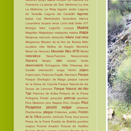
Fuentona
La granja de San Ildefonso
La lora
La Maliciosa
La Rioja
lagarto verde
Laguna
lagunas
de Taravilla
Laguna del Campillo
lapiaz
Las Merindades
lavandera blanca
Lavandera boyera
lenar
Lerín
limb
limite K/T
Madrid
litología
lobo
Logroño
Lozoya
mapa
Magellan
Majaelrayo
malaquita
maleta
milano real
mina
Mariposa
mercurio
meteorito
Mingarnao
Mirador de la Hoz de Beteta
Mirlo
acuático
mito
Molina de Aragón
Montaña
Mountain Bike
MTB
Moral de Hornuez
Muriel
naturaleza
Nava-Fuentes
Navacerrada
Navarra
nido
Nerpio
normal faults
observatorio
Ochagavía
Olite
Orbaneja del
pájaro
Castillo
orientación
oruga
Otoño
Parque
Palancares
Palencia
Papillo Machaon
Parque Geologico de Aliaga
parque natural
de la Sierra de Cazorla
Parque Natural de las
Parque Natural del Alto
Dunas de Liencres
Tajo
Patones de Arriba
Pelayos de la Presa
petirrojo
Pelegrina
Perdiz
pescado
petróleo
Pico
Pica Maderos
pico Najarra
Pico Ocejón
Picapinos
pinzón vulgar
piraguas
pliegue
Pontón
Piscifactoria
Polientes
pollito
de la Oliva
porrón moñudo
Poza Azul
pozas
Presa de la Parra
Puebla de Beleña
pueblos
negros
Puente Amador
Puente de Vadillos
Puente Mocha
puente romano
Puerto de la