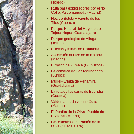
(Toledo)
Ruta para exploradores por el río
Cofio, Valdemaqueda (Madrid)
Hoz de Beteta y Fuente de los
Tilos (Cuenca)
Parque Natural del Hayedo de
Tejera Negra (Guadalajara)
Parque geológico de Aliaga
(Teruel)
Cuevas y minas de Cantabria
Ascensión al Pico de la Najarra
(Madrid)
El flysch de Zumaia (Guipúzcoa)
La comarca de Las Merindades
(Burgos)
Muriel- Ermita de Peñamira
(Guadalajara)
La ruta de las caras de Buendía
(Cuenca)
Valdemaqueda y el río Cofio
(Madrid)
El Pontón de la Oliva- Pueblo de
El Atazar (Madrid)
Las cárcavas del Pontón de la
Oliva (Guadalajara)