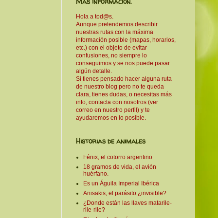
Más información.
Hola a tod@s.
Aunque pretendemos describir
nuestras rutas con la máxima
información posible (mapas, horarios,
etc.) con el objeto de evitar
confusiones, no siempre lo
conseguimos y se nos puede pasar
algún detalle.
Si tienes pensado hacer alguna ruta
de nuestro blog pero no te queda
clara, tienes dudas, o necesitas más
info, contacta con nosotros (ver
correo en nuestro perfil) y te
ayudaremos en lo posible.
Historias de animales
Fénix, el cotorro argentino
18 gramos de vida, el avión
huérfano.
Es un Águila Imperial Ibérica
Anisakis, el parásito ¿invisible?
¿Donde están las llaves matarile-
rile-rile?