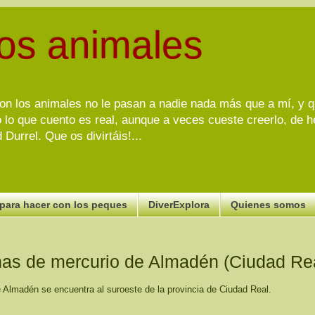
tros animales
 los animales no le pasan a nadie nada más que a mí, y que
o lo que cuento es real, aunque a veces cueste creerlo, de h
Durrel. Que os divirtáis!...
para hacer con los peques
DiverExplora
Quienes somos
as de mercurio de Almadén (Ciudad Re
e Almadén se encuentra al suroeste de la provincia de Ciudad Real.