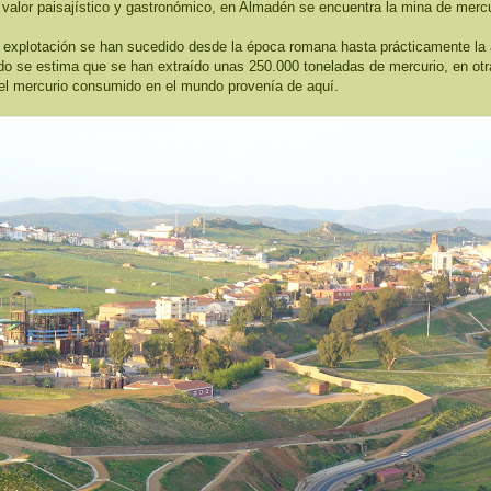
alor paisajístico y gastronómico, en Almadén se encuentra la mina de merc
 explotación se han sucedido desde la época romana hasta prácticamente la 
do se estima que se han extraído unas 250.000 toneladas de mercurio, en otr
del mercurio consumido en el mundo provenía de aquí.