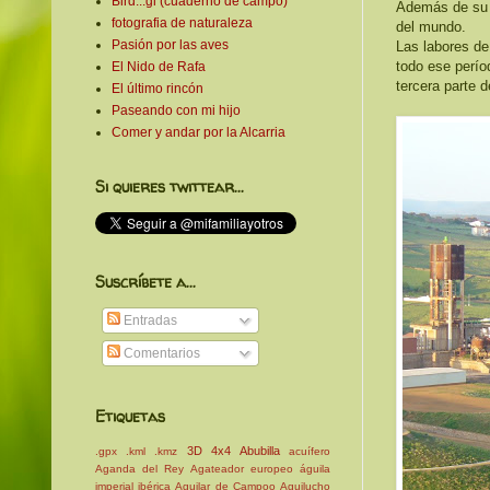
Bird...gi (cuaderno de campo)
Además de su v
fotografia de naturaleza
del mundo.
Pasión por las aves
Las labores de
todo ese perío
El Nido de Rafa
tercera parte 
El último rincón
Paseando con mi hijo
Comer y andar por la Alcarria
Si quieres twittear...
Suscríbete a...
Entradas
Comentarios
Etiquetas
3D
4x4
Abubilla
.gpx
.kml
.kmz
acuífero
Aganda del Rey
Agateador europeo
águila
imperial ibérica
Aguilar de Campoo
Aguilucho