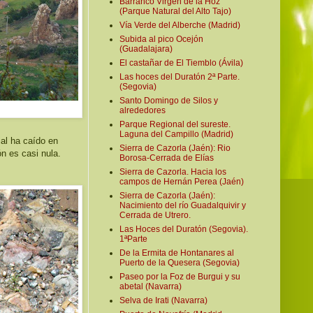
Barranco Virgen de la Hoz
(Parque Natural del Alto Tajo)
Vía Verde del Alberche (Madrid)
Subida al pico Ocejón
(Guadalajara)
El castañar de El Tiemblo (Ávila)
Las hoces del Duratón 2ª Parte.
(Segovia)
Santo Domingo de Silos y
alrededores
Parque Regional del sureste.
Laguna del Campillo (Madrid)
al ha caído en
Sierra de Cazorla (Jaén): Rio
n es casi nula.
Borosa-Cerrada de Elías
Sierra de Cazorla. Hacia los
campos de Hernán Perea (Jaén)
Sierra de Cazorla (Jaén):
Nacimiento del río Guadalquivir y
Cerrada de Utrero.
Las Hoces del Duratón (Segovia).
1ªParte
De la Ermita de Hontanares al
Puerto de la Quesera (Segovia)
Paseo por la Foz de Burgui y su
abetal (Navarra)
Selva de Irati (Navarra)