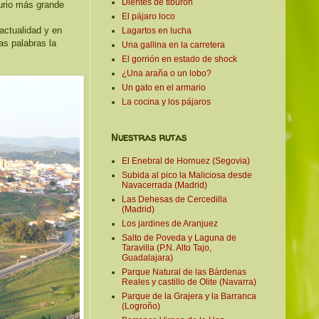
Dientes de tiburón
urio más grande
El pájaro loco
actualidad y en
Lagartos en lucha
as palabras la
Una gallina en la carretera
El gorrión en estado de shock
¿Una araña o un lobo?
Un gato en el armario
La cocina y los pájaros
Nuestras rutas
El Enebral de Hornuez (Segovia)
Subida al pico la Maliciosa desde
Navacerrada (Madrid)
Las Dehesas de Cercedilla
(Madrid)
Los jardines de Aranjuez
Salto de Poveda y Laguna de
Taravilla (P.N. Alto Tajo,
Guadalajara)
Parque Natural de las Bárdenas
Reales y castillo de Olite (Navarra)
Parque de la Grajera y la Barranca
(Logroño)