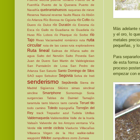
Fuenfría
Puerto de la Quesera
Puerto de
quebrantahuesos
Navafría
raquetas de nieve
Reserva Natural
reverse faults
Riaza
río Abión
río Cofio
río Arlanza
Río Borosa
rio Cigüela
río
río Duratón
Duero
río Dulce
río Eresma
río
Más adelante s
Esca
río Gallo
rio Guadiana
rio Guadiela
río
y el oro, lo qu
río
Huso
Río Lobos
río Pitarque
río Sorbe
ruta
metales preci
Tajo
Rivas Vaciamadrid
románico
ruta
circular
pequeñas, y lo
ruta de las caras
ruta exploradores
Ruta lineal
Salinas de Añana
salto de
agua
Salto del Nervión
Salto Poveda
San
Para separarlos
Juan de Duero
San Martin de Valdeiglesias
de esta forma e
San Pantaleón de Losa
San Pedro de
proceso poster
Santo Domingo de Silos
Arlanza
San Saturio
empezar con el
Segovia
SAO
sapo
Sebulcor
Selva de Irati
senderismo
Sepúlveda
Sierra de
Madrid
Sigüenza
Silúrico
simas
sinclinal
Smartphone
sincline
Somormujo
Soria
surgencias
Tablas de Daimiel
Tamajón
Teruel
tilo
tarantula
tarro blanco
tarro canela
Toledo
Torrejón del
todo camino
topografía
Rey
track
Trepador azul
Tudela
Utrillas
Valdemaqueda
Valderredible
Valle de la Iruela
Valsaín
Valverde de los Arroyos
ventana
Vía
via verde ciclista
Verde
Viaducto
Villacañas
Villaseca
Virgen de la Hoz
walkie-talkie
Wikiloc
waypoint
zampullines
zorro
Zumaia