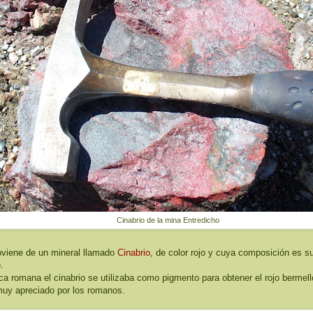
Cinabrio de la mina Entredicho
oviene de un mineral llamado
Cinabrio
, de color rojo y cuya composición es su
.
ca romana el cinabrio se utilizaba como pigmento para obtener el rojo bermel
muy apreciado por los romanos.