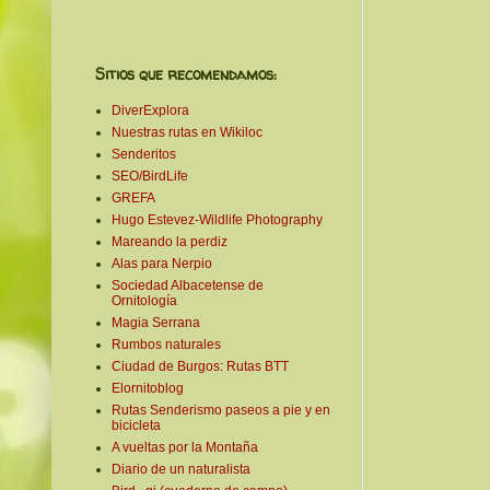
Sitios que recomendamos:
DiverExplora
Nuestras rutas en Wikiloc
Senderitos
SEO/BirdLife
GREFA
Hugo Estevez-Wildlife Photography
Mareando la perdiz
Alas para Nerpio
Sociedad Albacetense de
Ornitología
Magia Serrana
Rumbos naturales
Ciudad de Burgos: Rutas BTT
Elornitoblog
Rutas Senderismo paseos a pie y en
bicicleta
A vueltas por la Montaña
Diario de un naturalista