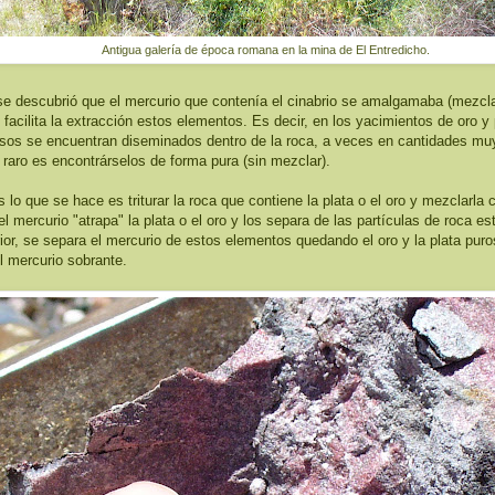
Antigua galería de época romana en la mina de El Entredicho.
e descubrió que el mercurio que contenía el cinabrio se amalgamaba (mezcla
e facilita la extracción estos elementos. Es decir, en los yacimientos de oro y 
osos se encuentran diseminados dentro de la roca, a veces en cantidades m
 raro es encontrárselos de forma pura (sin mezclar).
 lo que se hace es triturar la roca que contiene la plata o el oro y mezclarla 
l mercurio "atrapa" la plata o el oro y los separa de las partículas de roca es
ior, se separa el mercurio de estos elementos quedando el oro y la plata puro
 mercurio sobrante.