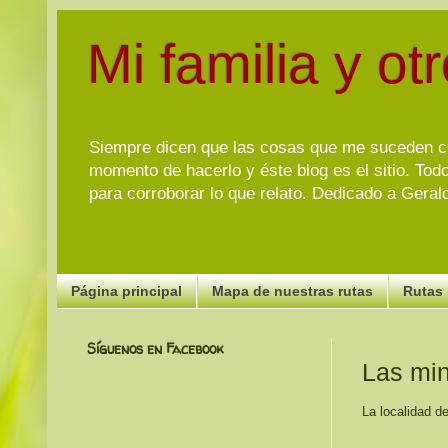
Mi familia y o
Siempre dicen que las cosas que me suceden con
momento de hacerlo y éste blog es el sitio. Tod
para corroborar lo que relato. Dedicado a Gerald 
Página principal
Mapa de nuestras rutas
Rutas 
Síguenos en Facebook
Las min
La localidad d