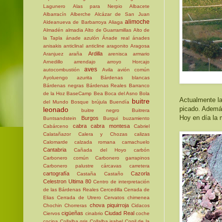
Lagunero
Alas para Nerpio
Albacete
Albarracín
Alberche
Alcázar de San Juan
alimoche
Aldeanueva de Barbarroya
Aliaga
Almadén
almadia
Alto de Guarramillas
Alto de
la Tapla
ánade azulón
Ánade real
ánades
anisakis
anticlinal
anticline
aragonito
Aragosa
Ardilla
Aranjuez
araña
arenisca
armario
Arnedillo
arrendajo
arroyo Horcajo
aves
autocombustión
Avila
avión común
Ayoluengo
azurita
Bárdenas blancas
Bárdenas negras
Bárdenas Reales
Barranco
de la Hoz
BaseCamp
Bea
Boca del Asno
Bola
Actualmente la
buitre
del Mundo
Bosque
brújula
Buendía
picado. Además
leonado
buitre negro
Buitrera
Hoy en día la 
Burgos
Buntsandstein
Burgui
buzamiento
cabra
cabra montesa
Cabárceno
Cabriel
Calatañazor
Calera y Chozas
calizas
Calomarde
calzada romana
camachuelo
Cantabria
Cañada del Hoyo
carbón
Carbonero común
Carbonero garrapinos
Carbonero palustre
cárcavas
carretera
cartografía
Cazorla
Castaña
Castaño
Celestron Ultima 80
Centro de interpretación
de las Bárdenas Reales
Cercedilla
Cerrada de
Elias
Cerrada de Utrero
Cervatos
chimenea
chova piquirroja
Chochin
Chorreras
Cidacos
cigüeñas
Ciudad Real
Ciervos
cinabrio
coche
cocina
Collalba gris
Collalba isabel
Conil de la