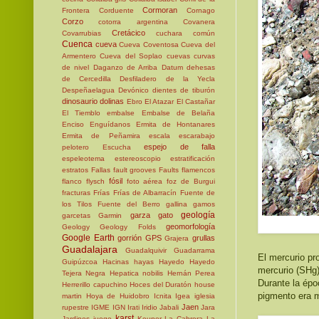
Cormoran
Frontera
Corduente
Cornago
Corzo
cotorra argentina
Covanera
Cretácico
Covarrubias
cuchara común
Cuenca
cueva
Cueva Coventosa
Cueva del
Armentero
Cueva del Soplao
cuevas
curvas
de nivel
Daganzo de Arriba
Datum
dehesas
de Cercedilla
Desfiladero de la Yecla
Despeñaelagua
Devónico
dientes de tiburón
dinosaurio
dolinas
Ebro
El Atazar
El Castañar
El Tiemblo
embalse
Embalse de Belaña
Enciso
Enguídanos
Ermita de Hontanares
Ermita de Peñamira
escala
escarabajo
espejo de falla
pelotero
Escucha
espeleotema
estereoscopio
estratificación
estratos
Fallas
fault grooves
Faults
flamencos
fósil
flanco
flysch
foto aérea
foz de Burgui
fracturas
Frías
Frías de Albarracín
Fuente de
los Tilos
Fuente del Berro
gallina
gamos
geología
garza
gato
garcetas
Garmin
geomorfología
Geology
Geology Folds
Google Earth
gorrión
GPS
grullas
Grajera
Guadalajara
Guadalquivir
Guadarrama
El mercurio pr
Guipúzcoa
Hacinas
hayas
Hayedo
Hayedo
mercurio (SHg)
Tejera Negra
Hepatica nobilis
Hernán Perea
Durante la épo
Herrerillo capuchino
Hoces del Duratón
house
pigmento era 
martin
Hoya de Huidobro
Icnita
Igea
iglesia
Jaen
rupestre
IGME
IGN
Irati
Iridio
Jabali
Jara
karst
Jardines
juego
Keuper
La Cabrera
La